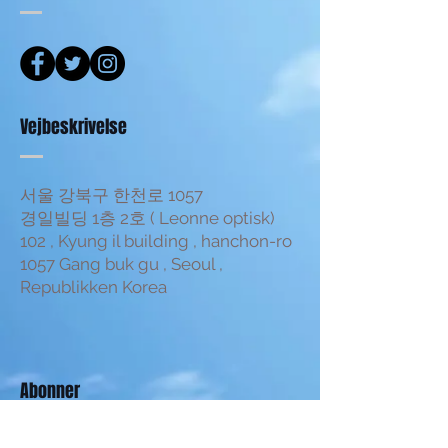
Vejbeskrivelse
서울 강북구 한천로 1057
경일빌딩 1층 2호 ( Leonne optisk)
102 , Kyung il building , hanchon-ro
1057 Gang buk gu , Seoul ,
Republikken Korea
Abonner